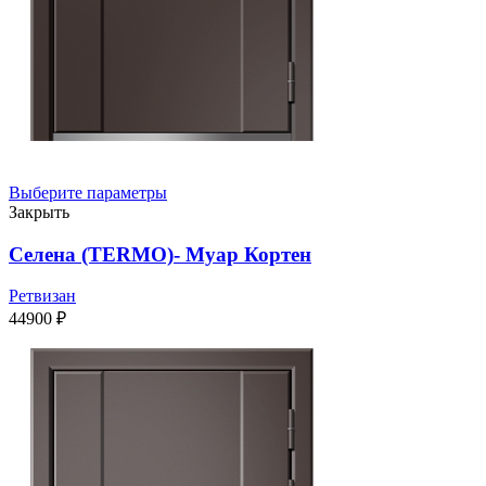
Выберите параметры
Закрыть
Селена (TERMO)- Муар Кортен
Ретвизан
44900
₽