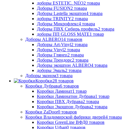
доборы ESTETIC. NEO
2
товара
Доборы FUSION
2
товара
Доборы Lastella экошпон
4
товара
доборы TRINITY
2
товара
Доборы Микрофлекс
4
товара
Доборы ПВХ Сибирь профиль
2
товара
доборы ПП GLOSS MATE
1
товар
Доборы ALBERO
14
товаров
Доборы Art-Vinyl
2
товара
Доборы Vinyl
2
товара
Доборы Глянец
2
товара
Доборы Трендорс
2
товара
Доборы экошпон ALBERO
4
товара
доборы Эмаль
2
товара
Доборы эконом
3
товара
Коробки
28
товаров
Коробки Дубрава
6
товаров
Коробки Ламинат
1
товар
Коробки Ламинатин Дубрава
1
товар
Коробки ПВХ Дубрава
2
товара
Коробки Экошпон Дубрава
2
товара
Коробки ZaDoor
0
товаров
Коробки Владимирской фабрики дверей
4
товара
Коробки GreenLine ВФД
0
товаров
Коробки Urban
0
товаров