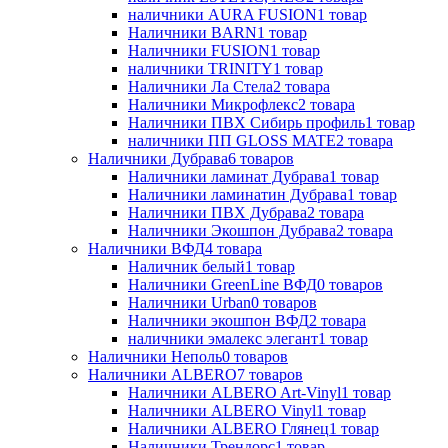
наличники AURA FUSION
1
товар
Наличники BARN
1
товар
Наличники FUSION
1
товар
наличники TRINITY
1
товар
Наличники Ла Стела
2
товара
Наличники Микрофлекс
2
товара
Наличники ПВХ Сибирь профиль
1
товар
наличники ПП GLOSS MATE
2
товара
Наличники Дубрава
6
товаров
Наличники ламинат Дубрава
1
товар
Наличники ламинатин Дубрава
1
товар
Наличники ПВХ Дубрава
2
товара
Наличники Экошпон Дубрава
2
товара
Наличники ВФД
4
товара
Наличник белый
1
товар
Наличники GreenLine ВФД
0
товаров
Наличники Urban
0
товаров
Наличники экошпон ВФД
2
товара
наличники эмалекс элегант
1
товар
Наличники Неполь
0
товаров
Наличники ALBERO
7
товаров
Наличники ALBERO Art-Vinyl
1
товар
Наличники ALBERO Vinyl
1
товар
Наличники ALBERO Глянец
1
товар
Наличники Трендорс
1
товар