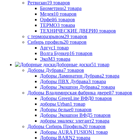
Ретвизан
19
товаров
Биометрии
2
товара
Медея
10
товаров
Орфей
6
товаров
ТЕРМО
3
товара
ТЕХНИЧЕСКИЕ ДВЕРИ
0
товаров
с терморазрывом
29
товаров
Сибирь профиль
20
товаров
Аргус
1
товар
Волга Бункер
16
товаров
ЭкоМ
3
товара
Доборные доски
51
товар
Доборы Дубрава
7
товаров
Доборы Ламинатин Дубрава
2
товара
Доборы ПВХ Дубрава
3
товара
Доборы Экошпон Дубрава
2
товара
Доборы Владимирская фабрика дверей
7
товаров
Доборы GreenLine ВФД
0
товаров
доборы Urban
1
товар
Доборы белые
0
товаров
Доборы Экошпон ВФД
5
товаров
доборы эмалекс элегант
2
товара
Доборы Сибирь Профиль
20
товаров
Доборы AURA FUSION
1
товар
Доборы BARN
2
товара