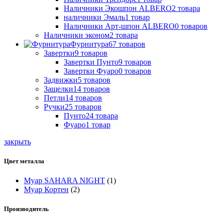
Наличники Экошпон ALBERO
2
товара
наличники Эмаль
1
товар
Наличники Арт-шпон ALBERO
0
товаров
Наличники эконом
2
товара
Фурнитура
67
товаров
Завертки
9
товаров
Завертки Пунто
9
товаров
Завертки Фуаро
0
товаров
Задвижки
5
товаров
Защелки
14
товаров
Петли
14
товаров
Ручки
25
товаров
Пунто
24
товара
Фуаро
1
товар
закрыть
Цвет металла
Муар SAHARA NIGHT
(1)
Муар Кортен
(2)
Производитель