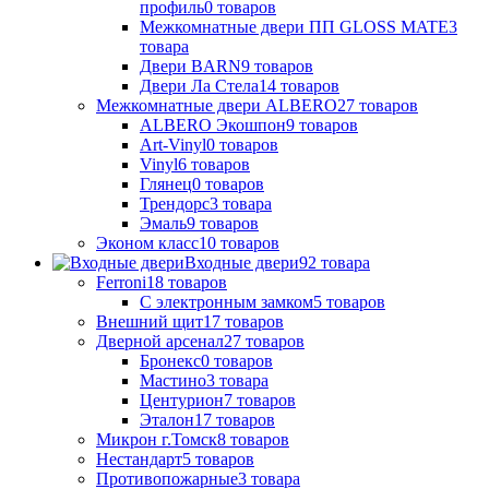
профиль
0
товаров
Межкомнатные двери ПП GLOSS MATE
3
товара
Двери BARN
9
товаров
Двери Ла Стела
14
товаров
Межкомнатные двери ALBERO
27
товаров
ALBERO Экошпон
9
товаров
Art-Vinyl
0
товаров
Vinyl
6
товаров
Глянец
0
товаров
Трендорс
3
товара
Эмаль
9
товаров
Эконом класс
10
товаров
Входные двери
92
товара
Ferroni
18
товаров
С электронным замком
5
товаров
Внешний щит
17
товаров
Дверной арсенал
27
товаров
Бронекс
0
товаров
Мастино
3
товара
Центурион
7
товаров
Эталон
17
товаров
Микрон г.Томск
8
товаров
Нестандарт
5
товаров
Противопожарные
3
товара