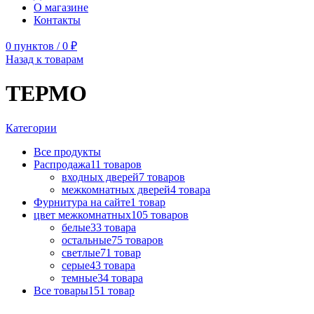
О магазине
Контакты
0
пунктов
/
0
₽
Назад к товарам
ТЕРМО
Категории
Все
продукты
Распродажа
11
товаров
входных дверей
7
товаров
межкомнатных дверей
4
товара
Фурнитура на сайте
1
товар
цвет межкомнатных
105
товаров
белые
33
товара
остальные
75
товаров
светлые
71
товар
серые
43
товара
темные
34
товара
Все товары
151
товар