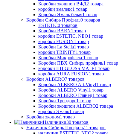
Коробки экошпон ВФД
2
товара
коробки эмалекс
1
товар
Коробки Эмаль белая
1
товар
Коробки Сибирь Профиль
9
товаров
ESTETIC
0
товаров
Коробки BARN
1
товар
коробки ESTETIC. NEO
1
товар
коробки FUSION
1
товар
Коробки La Stella
1
товар
коробки TRINITY
1
товар
Коробки Микрофлекс
1
товар
Коробки ПВХ Сибирь профиль
1
товар
коробки ПП GLOSS MATE
1
товар
коробки AURA FUSION
1
товар
Коробки ALBERO
7
товаров
Коробки ALBERO Art-Vinyl
1
товар
Коробки ALBERO Vinyl
1
товар
Коробки ALBERO Глянец
1
товар
Коробки Трендорс
1
товар
Коробки экошпон ALBERO
2
товара
коробки Эмаль
1
товар
Коробки эконом
1
товар
Наличники
30
товаров
Наличник Сибирь Профиль
11
товаров
наличник ESTETIC, NEO
2
товара