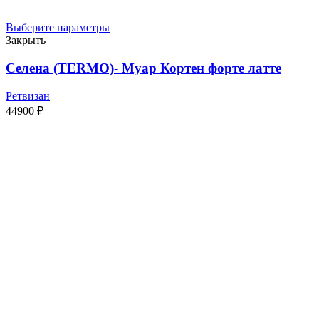
Выберите параметры
Закрыть
Селена (TERMO)- Муар Кортен форте латте
Ретвизан
44900
₽