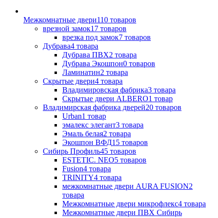
Межкомнатные двери
110
товаров
врезной замок
17
товаров
врезка под замок
7
товаров
Дубрава
4
товара
Дубрава ПВХ
2
товара
Дубрава Экошпон
0
товаров
Ламинатин
2
товара
Скрытые двери
4
товара
Владимировская фабрика
3
товара
Скрытые двери ALBERO
1
товар
Владимирская фабрика дверей
20
товаров
Urban
1
товар
эмалекс элегант
3
товара
Эмаль белая
2
товара
Экошпон ВФД
15
товаров
Сибирь Профиль
45
товаров
ESTETIC. NEO
5
товаров
Fusion
4
товара
TRINITY
4
товара
межкомнатные двери AURA FUSION
2
товара
Межкомнатные двери микрофлекс
4
товара
Межкомнатные двери ПВХ Сибирь