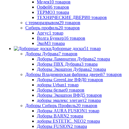
Медея
10
товаров
Орфей
6
товаров
ТЕРМО
3
товара
ТЕХНИЧЕСКИЕ ДВЕРИ
0
товаров
с терморазрывом
29
товаров
Сибирь профиль
20
товаров
Аргус
1
товар
Волга Бункер
16
товаров
ЭкоМ
3
товара
Доборные доски
51
товар
Доборы Дубрава
7
товаров
Доборы Ламинатин Дубрава
2
товара
Доборы ПВХ Дубрава
3
товара
Доборы Экошпон Дубрава
2
товара
Доборы Владимирская фабрика дверей
7
товаров
Доборы GreenLine ВФД
0
товаров
доборы Urban
1
товар
Доборы белые
0
товаров
Доборы Экошпон ВФД
5
товаров
доборы эмалекс элегант
2
товара
Доборы Сибирь Профиль
20
товаров
Доборы AURA FUSION
1
товар
Доборы BARN
2
товара
доборы ESTETIC. NEO
2
товара
Доборы FUSION
2
товара