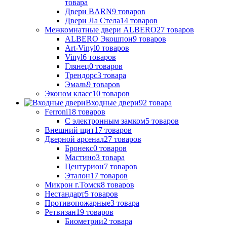
товара
Двери BARN
9
товаров
Двери Ла Стела
14
товаров
Межкомнатные двери ALBERO
27
товаров
ALBERO Экошпон
9
товаров
Art-Vinyl
0
товаров
Vinyl
6
товаров
Глянец
0
товаров
Трендорс
3
товара
Эмаль
9
товаров
Эконом класс
10
товаров
Входные двери
92
товара
Ferroni
18
товаров
С электронным замком
5
товаров
Внешний щит
17
товаров
Дверной арсенал
27
товаров
Бронекс
0
товаров
Мастино
3
товара
Центурион
7
товаров
Эталон
17
товаров
Микрон г.Томск
8
товаров
Нестандарт
5
товаров
Противопожарные
3
товара
Ретвизан
19
товаров
Биометрии
2
товара