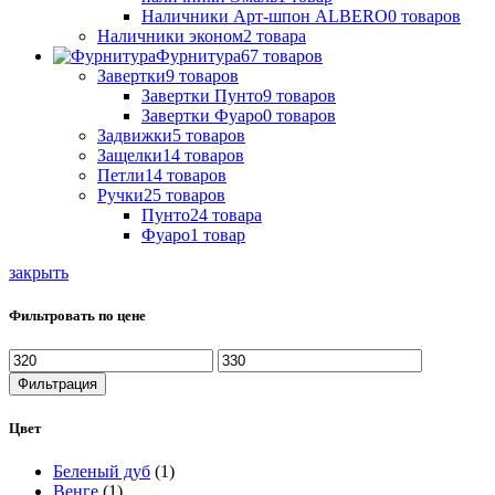
Наличники Арт-шпон ALBERO
0
товаров
Наличники эконом
2
товара
Фурнитура
67
товаров
Завертки
9
товаров
Завертки Пунто
9
товаров
Завертки Фуаро
0
товаров
Задвижки
5
товаров
Защелки
14
товаров
Петли
14
товаров
Ручки
25
товаров
Пунто
24
товара
Фуаро
1
товар
закрыть
Фильтровать по цене
Минимальная
Максимальная
цена
цена
Фильтрация
Цвет
Беленый дуб
(1)
Венге
(1)