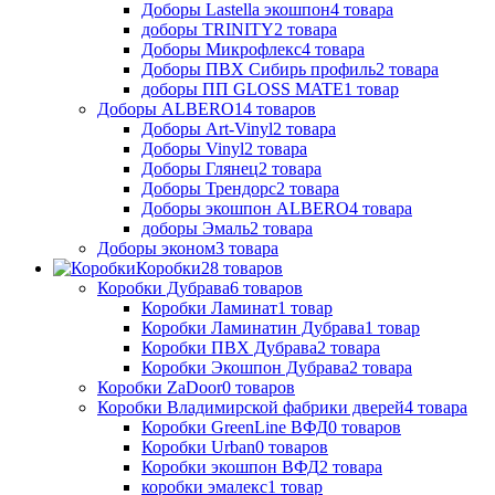
Доборы Lastella экошпон
4
товара
доборы TRINITY
2
товара
Доборы Микрофлекс
4
товара
Доборы ПВХ Сибирь профиль
2
товара
доборы ПП GLOSS MATE
1
товар
Доборы ALBERO
14
товаров
Доборы Art-Vinyl
2
товара
Доборы Vinyl
2
товара
Доборы Глянец
2
товара
Доборы Трендорс
2
товара
Доборы экошпон ALBERO
4
товара
доборы Эмаль
2
товара
Доборы эконом
3
товара
Коробки
28
товаров
Коробки Дубрава
6
товаров
Коробки Ламинат
1
товар
Коробки Ламинатин Дубрава
1
товар
Коробки ПВХ Дубрава
2
товара
Коробки Экошпон Дубрава
2
товара
Коробки ZaDoor
0
товаров
Коробки Владимирской фабрики дверей
4
товара
Коробки GreenLine ВФД
0
товаров
Коробки Urban
0
товаров
Коробки экошпон ВФД
2
товара
коробки эмалекс
1
товар