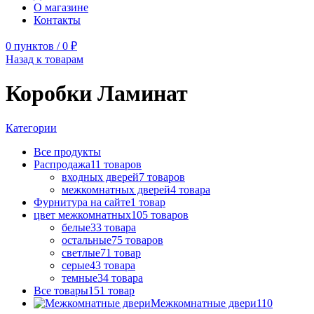
О магазине
Контакты
0
пунктов
/
0
₽
Назад к товарам
Коробки Ламинат
Категории
Все
продукты
Распродажа
11
товаров
входных дверей
7
товаров
межкомнатных дверей
4
товара
Фурнитура на сайте
1
товар
цвет межкомнатных
105
товаров
белые
33
товара
остальные
75
товаров
светлые
71
товар
серые
43
товара
темные
34
товара
Все товары
151
товар
Межкомнатные двери
110