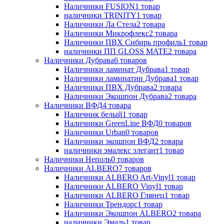
Наличники FUSION
1
товар
наличники TRINITY
1
товар
Наличники Ла Стела
2
товара
Наличники Микрофлекс
2
товара
Наличники ПВХ Сибирь профиль
1
товар
наличники ПП GLOSS MATE
2
товара
Наличники Дубрава
6
товаров
Наличники ламинат Дубрава
1
товар
Наличники ламинатин Дубрава
1
товар
Наличники ПВХ Дубрава
2
товара
Наличники Экошпон Дубрава
2
товара
Наличники ВФД
4
товара
Наличник белый
1
товар
Наличники GreenLine ВФД
0
товаров
Наличники Urban
0
товаров
Наличники экошпон ВФД
2
товара
наличники эмалекс элегант
1
товар
Наличники Неполь
0
товаров
Наличники ALBERO
7
товаров
Наличники ALBERO Art-Vinyl
1
товар
Наличники ALBERO Vinyl
1
товар
Наличники ALBERO Глянец
1
товар
Наличники Трендорс
1
товар
Наличники Экошпон ALBERO
2
товара
наличники Эмаль
1
товар