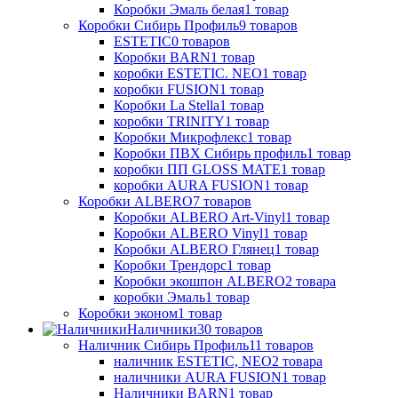
Коробки Эмаль белая
1
товар
Коробки Сибирь Профиль
9
товаров
ESTETIC
0
товаров
Коробки BARN
1
товар
коробки ESTETIC. NEO
1
товар
коробки FUSION
1
товар
Коробки La Stella
1
товар
коробки TRINITY
1
товар
Коробки Микрофлекс
1
товар
Коробки ПВХ Сибирь профиль
1
товар
коробки ПП GLOSS MATE
1
товар
коробки AURA FUSION
1
товар
Коробки ALBERO
7
товаров
Коробки ALBERO Art-Vinyl
1
товар
Коробки ALBERO Vinyl
1
товар
Коробки ALBERO Глянец
1
товар
Коробки Трендорс
1
товар
Коробки экошпон ALBERO
2
товара
коробки Эмаль
1
товар
Коробки эконом
1
товар
Наличники
30
товаров
Наличник Сибирь Профиль
11
товаров
наличник ESTETIC, NEO
2
товара
наличники AURA FUSION
1
товар
Наличники BARN
1
товар