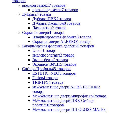
товаров
врезной замок
17
товаров
врезка под замок
7
товаров
Дубрава
4
товара
Дубрава ПВХ
2
товара
Дубрава Экошпон
0
товаров
Ламинатин
2
товара
Скрытые двери
4
товара
Владимировская фабрика
3
товара
Скрытые двери ALBERO
1
товар
Владимирская фабрика дверей
20
товаров
Urban
1
товар
эмалекс элегант
3
товара
Эмаль белая
2
товара
Экошпон ВФД
15
товаров
Сибирь Профиль
45
товаров
ESTETIC. NEO
5
товаров
Fusion
4
товара
TRINITY
4
товара
межкомнатные двери AURA FUSION
2
товара
Межкомнатные двери микрофлекс
4
товара
Межкомнатные двери ПВХ Сибирь
профиль
0
товаров
Межкомнатные двери ПП GLOSS MATE
3