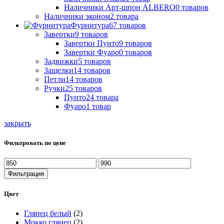
Наличники Арт-шпон ALBERO
0
товаров
Наличники эконом
2
товара
Фурнитура
67
товаров
Завертки
9
товаров
Завертки Пунто
9
товаров
Завертки Фуаро
0
товаров
Задвижки
5
товаров
Защелки
14
товаров
Петли
14
товаров
Ручки
25
товаров
Пунто
24
товара
Фуаро
1
товар
закрыть
Фильтровать по цене
Минимальная
Максимальная
цена
цена
Фильтрация
Цвет
Глянец белый
(2)
Мокко глянец
(2)