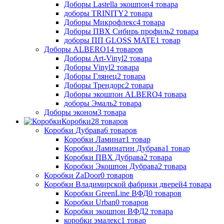
Доборы Lastella экошпон
4
товара
доборы TRINITY
2
товара
Доборы Микрофлекс
4
товара
Доборы ПВХ Сибирь профиль
2
товара
доборы ПП GLOSS MATE
1
товар
Доборы ALBERO
14
товаров
Доборы Art-Vinyl
2
товара
Доборы Vinyl
2
товара
Доборы Глянец
2
товара
Доборы Трендорс
2
товара
Доборы экошпон ALBERO
4
товара
доборы Эмаль
2
товара
Доборы эконом
3
товара
Коробки
28
товаров
Коробки Дубрава
6
товаров
Коробки Ламинат
1
товар
Коробки Ламинатин Дубрава
1
товар
Коробки ПВХ Дубрава
2
товара
Коробки Экошпон Дубрава
2
товара
Коробки ZaDoor
0
товаров
Коробки Владимирской фабрики дверей
4
товара
Коробки GreenLine ВФД
0
товаров
Коробки Urban
0
товаров
Коробки экошпон ВФД
2
товара
коробки эмалекс
1
товар