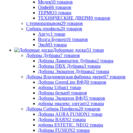
Медея
10
товаров
Орфей
6
товаров
ТЕРМО
3
товара
ТЕХНИЧЕСКИЕ ДВЕРИ
0
товаров
с терморазрывом
29
товаров
Сибирь профиль
20
товаров
Аргус
1
товар
Волга Бункер
16
товаров
ЭкоМ
3
товара
Доборные доски
51
товар
Доборы Дубрава
7
товаров
Доборы Ламинатин Дубрава
2
товара
Доборы ПВХ Дубрава
3
товара
Доборы Экошпон Дубрава
2
товара
Доборы Владимирская фабрика дверей
7
товаров
Доборы GreenLine ВФД
0
товаров
доборы Urban
1
товар
Доборы белые
0
товаров
Доборы Экошпон ВФД
5
товаров
доборы эмалекс элегант
2
товара
Доборы Сибирь Профиль
20
товаров
Доборы AURA FUSION
1
товар
Доборы BARN
2
товара
доборы ESTETIC. NEO
2
товара
Доборы FUSION
2
товара