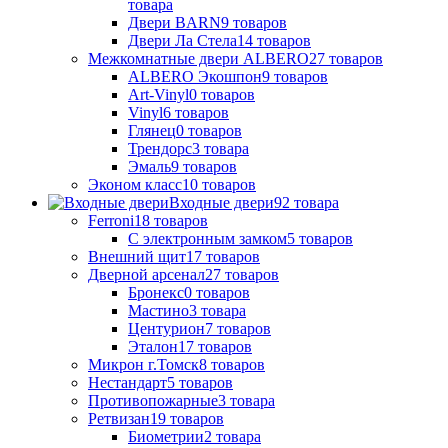
товара
Двери BARN
9
товаров
Двери Ла Стела
14
товаров
Межкомнатные двери ALBERO
27
товаров
ALBERO Экошпон
9
товаров
Art-Vinyl
0
товаров
Vinyl
6
товаров
Глянец
0
товаров
Трендорс
3
товара
Эмаль
9
товаров
Эконом класс
10
товаров
Входные двери
92
товара
Ferroni
18
товаров
С электронным замком
5
товаров
Внешний щит
17
товаров
Дверной арсенал
27
товаров
Бронекс
0
товаров
Мастино
3
товара
Центурион
7
товаров
Эталон
17
товаров
Микрон г.Томск
8
товаров
Нестандарт
5
товаров
Противопожарные
3
товара
Ретвизан
19
товаров
Биометрии
2
товара