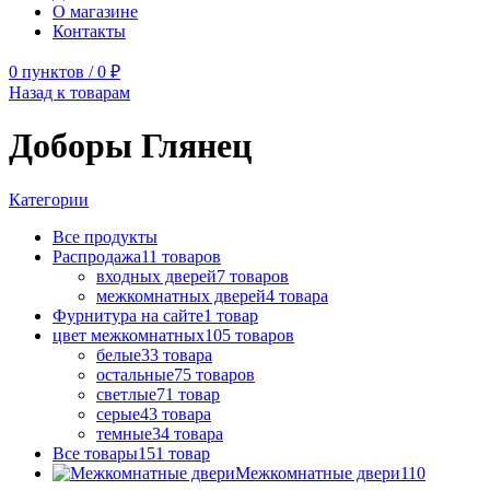
О магазине
Контакты
0
пунктов
/
0
₽
Назад к товарам
Доборы Глянец
Категории
Все
продукты
Распродажа
11
товаров
входных дверей
7
товаров
межкомнатных дверей
4
товара
Фурнитура на сайте
1
товар
цвет межкомнатных
105
товаров
белые
33
товара
остальные
75
товаров
светлые
71
товар
серые
43
товара
темные
34
товара
Все товары
151
товар
Межкомнатные двери
110