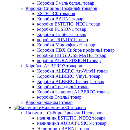
Коробки Эмаль белая
1
товар
Коробки Сибирь Профиль
9
товаров
ESTETIC
0
товаров
Коробки BARN
1
товар
коробки ESTETIC. NEO
1
товар
коробки FUSION
1
товар
Коробки La Stella
1
товар
коробки TRINITY
1
товар
Коробки Микрофлекс
1
товар
Коробки ПВХ Сибирь профиль
1
товар
коробки ПП GLOSS MATE
1
товар
коробки AURA FUSION
1
товар
Коробки ALBERO
7
товаров
Коробки ALBERO Art-Vinyl
1
товар
Коробки ALBERO Vinyl
1
товар
Коробки ALBERO Глянец
1
товар
Коробки Трендорс
1
товар
Коробки экошпон ALBERO
2
товара
коробки Эмаль
1
товар
Коробки эконом
1
товар
Наличники
30
товаров
Наличник Сибирь Профиль
11
товаров
наличник ESTETIC, NEO
2
товара
наличники AURA FUSION
1
товар
Наличники BARN
1
товар