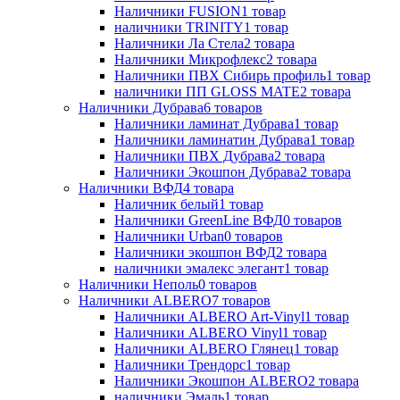
Наличники FUSION
1
товар
наличники TRINITY
1
товар
Наличники Ла Стела
2
товара
Наличники Микрофлекс
2
товара
Наличники ПВХ Сибирь профиль
1
товар
наличники ПП GLOSS MATE
2
товара
Наличники Дубрава
6
товаров
Наличники ламинат Дубрава
1
товар
Наличники ламинатин Дубрава
1
товар
Наличники ПВХ Дубрава
2
товара
Наличники Экошпон Дубрава
2
товара
Наличники ВФД
4
товара
Наличник белый
1
товар
Наличники GreenLine ВФД
0
товаров
Наличники Urban
0
товаров
Наличники экошпон ВФД
2
товара
наличники эмалекс элегант
1
товар
Наличники Неполь
0
товаров
Наличники ALBERO
7
товаров
Наличники ALBERO Art-Vinyl
1
товар
Наличники ALBERO Vinyl
1
товар
Наличники ALBERO Глянец
1
товар
Наличники Трендорс
1
товар
Наличники Экошпон ALBERO
2
товара
наличники Эмаль
1
товар