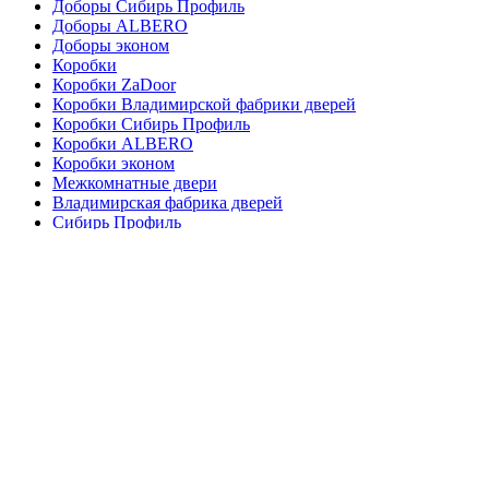
Доборы Сибирь Профиль
Доборы ALBERO
Доборы эконом
Коробки
Коробки ZaDoor
Коробки Владимирской фабрики дверей
Коробки Сибирь Профиль
Коробки ALBERO
Коробки эконом
Межкомнатные двери
Владимирская фабрика дверей
Сибирь Профиль
Двери BARN
Двери Ла Стела
Межкомнатные двери ALBERO
коробки AURA FUSION
Экошпон ВФД
Наличники
Наличники Арт-шпон ALBERO
Наличники ВФД
Наличники Неполь
Наличники ALBERO
Наличники эконом
Магазин