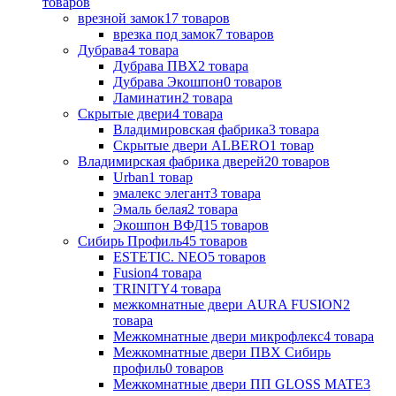
товаров
врезной замок
17
товаров
врезка под замок
7
товаров
Дубрава
4
товара
Дубрава ПВХ
2
товара
Дубрава Экошпон
0
товаров
Ламинатин
2
товара
Скрытые двери
4
товара
Владимировская фабрика
3
товара
Скрытые двери ALBERO
1
товар
Владимирская фабрика дверей
20
товаров
Urban
1
товар
эмалекс элегант
3
товара
Эмаль белая
2
товара
Экошпон ВФД
15
товаров
Сибирь Профиль
45
товаров
ESTETIC. NEO
5
товаров
Fusion
4
товара
TRINITY
4
товара
межкомнатные двери AURA FUSION
2
товара
Межкомнатные двери микрофлекс
4
товара
Межкомнатные двери ПВХ Сибирь
профиль
0
товаров
Межкомнатные двери ПП GLOSS MATE
3