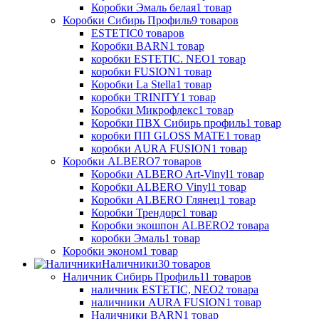
Коробки Эмаль белая
1
товар
Коробки Сибирь Профиль
9
товаров
ESTETIC
0
товаров
Коробки BARN
1
товар
коробки ESTETIC. NEO
1
товар
коробки FUSION
1
товар
Коробки La Stella
1
товар
коробки TRINITY
1
товар
Коробки Микрофлекс
1
товар
Коробки ПВХ Сибирь профиль
1
товар
коробки ПП GLOSS MATE
1
товар
коробки AURA FUSION
1
товар
Коробки ALBERO
7
товаров
Коробки ALBERO Art-Vinyl
1
товар
Коробки ALBERO Vinyl
1
товар
Коробки ALBERO Глянец
1
товар
Коробки Трендорс
1
товар
Коробки экошпон ALBERO
2
товара
коробки Эмаль
1
товар
Коробки эконом
1
товар
Наличники
30
товаров
Наличник Сибирь Профиль
11
товаров
наличник ESTETIC, NEO
2
товара
наличники AURA FUSION
1
товар
Наличники BARN
1
товар