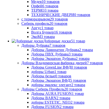
Медея
10
товаров
Орфей
6
товаров
ТЕРМО
3
товара
ТЕХНИЧЕСКИЕ ДВЕРИ
0
товаров
с терморазрывом
29
товаров
Сибирь профиль
20
товаров
Аргус
1
товар
Волга Бункер
16
товаров
ЭкоМ
3
товара
Доборные доски
51
товар
Доборы Дубрава
7
товаров
Доборы Ламинатин Дубрава
2
товара
Доборы ПВХ Дубрава
3
товара
Доборы Экошпон Дубрава
2
товара
Доборы Владимирская фабрика дверей
7
товаров
Доборы GreenLine ВФД
0
товаров
доборы Urban
1
товар
Доборы белые
0
товаров
Доборы Экошпон ВФД
5
товаров
доборы эмалекс элегант
2
товара
Доборы Сибирь Профиль
20
товаров
Доборы AURA FUSION
1
товар
Доборы BARN
2
товара
доборы ESTETIC. NEO
2
товара
Доборы FUSION
2
товара