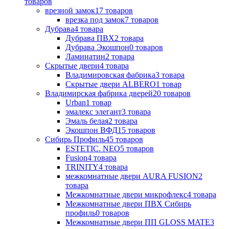
товаров
врезной замок
17
товаров
врезка под замок
7
товаров
Дубрава
4
товара
Дубрава ПВХ
2
товара
Дубрава Экошпон
0
товаров
Ламинатин
2
товара
Скрытые двери
4
товара
Владимировская фабрика
3
товара
Скрытые двери ALBERO
1
товар
Владимирская фабрика дверей
20
товаров
Urban
1
товар
эмалекс элегант
3
товара
Эмаль белая
2
товара
Экошпон ВФД
15
товаров
Сибирь Профиль
45
товаров
ESTETIC. NEO
5
товаров
Fusion
4
товара
TRINITY
4
товара
межкомнатные двери AURA FUSION
2
товара
Межкомнатные двери микрофлекс
4
товара
Межкомнатные двери ПВХ Сибирь
профиль
0
товаров
Межкомнатные двери ПП GLOSS MATE
3