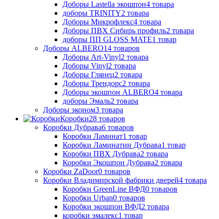
Доборы Lastella экошпон
4
товара
доборы TRINITY
2
товара
Доборы Микрофлекс
4
товара
Доборы ПВХ Сибирь профиль
2
товара
доборы ПП GLOSS MATE
1
товар
Доборы ALBERO
14
товаров
Доборы Art-Vinyl
2
товара
Доборы Vinyl
2
товара
Доборы Глянец
2
товара
Доборы Трендорс
2
товара
Доборы экошпон ALBERO
4
товара
доборы Эмаль
2
товара
Доборы эконом
3
товара
Коробки
28
товаров
Коробки Дубрава
6
товаров
Коробки Ламинат
1
товар
Коробки Ламинатин Дубрава
1
товар
Коробки ПВХ Дубрава
2
товара
Коробки Экошпон Дубрава
2
товара
Коробки ZaDoor
0
товаров
Коробки Владимирской фабрики дверей
4
товара
Коробки GreenLine ВФД
0
товаров
Коробки Urban
0
товаров
Коробки экошпон ВФД
2
товара
коробки эмалекс
1
товар