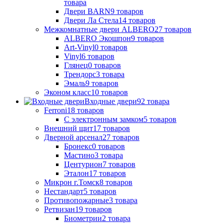
товара
Двери BARN
9
товаров
Двери Ла Стела
14
товаров
Межкомнатные двери ALBERO
27
товаров
ALBERO Экошпон
9
товаров
Art-Vinyl
0
товаров
Vinyl
6
товаров
Глянец
0
товаров
Трендорс
3
товара
Эмаль
9
товаров
Эконом класс
10
товаров
Входные двери
92
товара
Ferroni
18
товаров
С электронным замком
5
товаров
Внешний щит
17
товаров
Дверной арсенал
27
товаров
Бронекс
0
товаров
Мастино
3
товара
Центурион
7
товаров
Эталон
17
товаров
Микрон г.Томск
8
товаров
Нестандарт
5
товаров
Противопожарные
3
товара
Ретвизан
19
товаров
Биометрии
2
товара