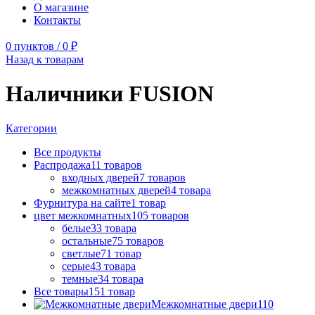
О магазине
Контакты
0
пунктов
/
0
₽
Назад к товарам
Наличники FUSION
Категории
Все
продукты
Распродажа
11
товаров
входных дверей
7
товаров
межкомнатных дверей
4
товара
Фурнитура на сайте
1
товар
цвет межкомнатных
105
товаров
белые
33
товара
остальные
75
товаров
светлые
71
товар
серые
43
товара
темные
34
товара
Все товары
151
товар
Межкомнатные двери
110