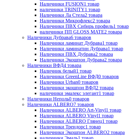
Наличники FUSION
1
товар
наличники TRINITY
1
товар
Наличники Ла Стела
2
товара
Наличники Микрофлекс
2
товара
Наличники ПВХ Сибирь профиль
1
товар
наличники ПП GLOSS MATE
2
товара
Наличники Дубрава
6
товаров
Наличники ламинат Дубрава
1
товар
Наличники ламинатин Дубрава
1
товар
Наличники ПВХ Дубрава
2
товара
Наличники Экошпон Дубрава
2
товара
Наличники ВФД
4
товара
Наличник белый
1
товар
Наличники GreenLine ВФД
0
товаров
Наличники Urban
0
товаров
Наличники экошпон ВФД
2
товара
наличники эмалекс элегант
1
товар
Наличники Неполь
0
товаров
Наличники ALBERO
7
товаров
Наличники ALBERO Art-Vinyl
1
товар
Наличники ALBERO Vinyl
1
товар
Наличники ALBERO Глянец
1
товар
Наличники Трендорс
1
товар
Наличники Экошпон ALBERO
2
товара
наличники Эмаль
1
товар