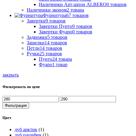
Наличники Арт-шпон ALBERO
0
товаров
Наличники эконом
2
товара
Фурнитура
67
товаров
Завертки
9
товаров
Завертки Пунто
9
товаров
Завертки Фуаро
0
товаров
Задвижки
5
товаров
Защелки
14
товаров
Петли
14
товаров
Ручки
25
товаров
Пунто
24
товара
Фуаро
1
товар
закрыть
Фильтровать по цене
Минимальная
Максимальная
цена
цена
Фильтрация
Цвет
дуб арктик
(1)
дуб пацифик
(1)