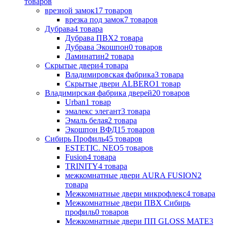
товаров
врезной замок
17
товаров
врезка под замок
7
товаров
Дубрава
4
товара
Дубрава ПВХ
2
товара
Дубрава Экошпон
0
товаров
Ламинатин
2
товара
Скрытые двери
4
товара
Владимировская фабрика
3
товара
Скрытые двери ALBERO
1
товар
Владимирская фабрика дверей
20
товаров
Urban
1
товар
эмалекс элегант
3
товара
Эмаль белая
2
товара
Экошпон ВФД
15
товаров
Сибирь Профиль
45
товаров
ESTETIC. NEO
5
товаров
Fusion
4
товара
TRINITY
4
товара
межкомнатные двери AURA FUSION
2
товара
Межкомнатные двери микрофлекс
4
товара
Межкомнатные двери ПВХ Сибирь
профиль
0
товаров
Межкомнатные двери ПП GLOSS MATE
3