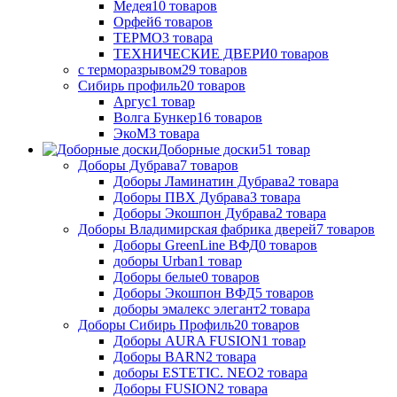
Медея
10
товаров
Орфей
6
товаров
ТЕРМО
3
товара
ТЕХНИЧЕСКИЕ ДВЕРИ
0
товаров
с терморазрывом
29
товаров
Сибирь профиль
20
товаров
Аргус
1
товар
Волга Бункер
16
товаров
ЭкоМ
3
товара
Доборные доски
51
товар
Доборы Дубрава
7
товаров
Доборы Ламинатин Дубрава
2
товара
Доборы ПВХ Дубрава
3
товара
Доборы Экошпон Дубрава
2
товара
Доборы Владимирская фабрика дверей
7
товаров
Доборы GreenLine ВФД
0
товаров
доборы Urban
1
товар
Доборы белые
0
товаров
Доборы Экошпон ВФД
5
товаров
доборы эмалекс элегант
2
товара
Доборы Сибирь Профиль
20
товаров
Доборы AURA FUSION
1
товар
Доборы BARN
2
товара
доборы ESTETIC. NEO
2
товара
Доборы FUSION
2
товара