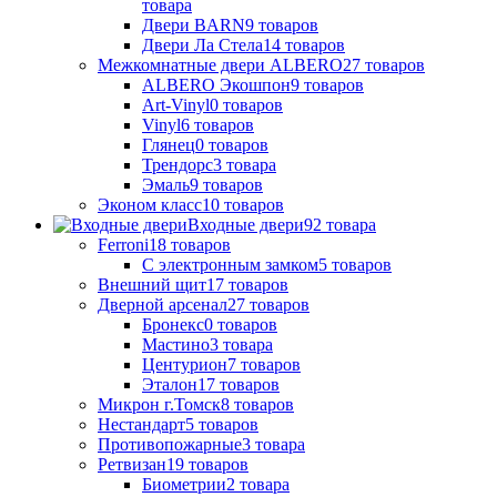
товара
Двери BARN
9
товаров
Двери Ла Стела
14
товаров
Межкомнатные двери ALBERO
27
товаров
ALBERO Экошпон
9
товаров
Art-Vinyl
0
товаров
Vinyl
6
товаров
Глянец
0
товаров
Трендорс
3
товара
Эмаль
9
товаров
Эконом класс
10
товаров
Входные двери
92
товара
Ferroni
18
товаров
С электронным замком
5
товаров
Внешний щит
17
товаров
Дверной арсенал
27
товаров
Бронекс
0
товаров
Мастино
3
товара
Центурион
7
товаров
Эталон
17
товаров
Микрон г.Томск
8
товаров
Нестандарт
5
товаров
Противопожарные
3
товара
Ретвизан
19
товаров
Биометрии
2
товара