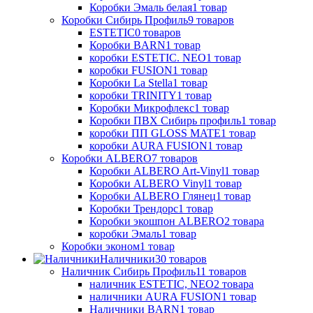
Коробки Эмаль белая
1
товар
Коробки Сибирь Профиль
9
товаров
ESTETIC
0
товаров
Коробки BARN
1
товар
коробки ESTETIC. NEO
1
товар
коробки FUSION
1
товар
Коробки La Stella
1
товар
коробки TRINITY
1
товар
Коробки Микрофлекс
1
товар
Коробки ПВХ Сибирь профиль
1
товар
коробки ПП GLOSS MATE
1
товар
коробки AURA FUSION
1
товар
Коробки ALBERO
7
товаров
Коробки ALBERO Art-Vinyl
1
товар
Коробки ALBERO Vinyl
1
товар
Коробки ALBERO Глянец
1
товар
Коробки Трендорс
1
товар
Коробки экошпон ALBERO
2
товара
коробки Эмаль
1
товар
Коробки эконом
1
товар
Наличники
30
товаров
Наличник Сибирь Профиль
11
товаров
наличник ESTETIC, NEO
2
товара
наличники AURA FUSION
1
товар
Наличники BARN
1
товар