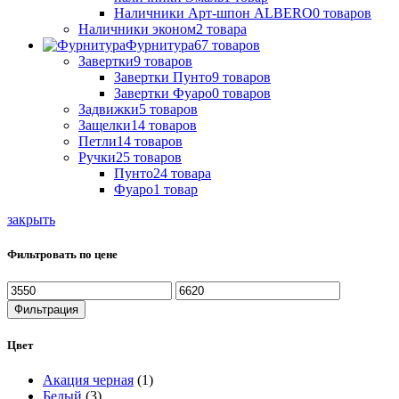
Наличники Арт-шпон ALBERO
0
товаров
Наличники эконом
2
товара
Фурнитура
67
товаров
Завертки
9
товаров
Завертки Пунто
9
товаров
Завертки Фуаро
0
товаров
Задвижки
5
товаров
Защелки
14
товаров
Петли
14
товаров
Ручки
25
товаров
Пунто
24
товара
Фуаро
1
товар
закрыть
Фильтровать по цене
Минимальная
Максимальная
цена
цена
Фильтрация
Цвет
Акация черная
(1)
Белый
(3)