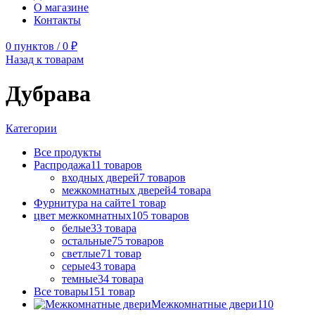
О магазине
Контакты
0
пунктов
/
0
₽
Назад к товарам
Дубрава
Категории
Все
продукты
Распродажа
11
товаров
входных дверей
7
товаров
межкомнатных дверей
4
товара
Фурнитура на сайте
1
товар
цвет межкомнатных
105
товаров
белые
33
товара
остальные
75
товаров
светлые
71
товар
серые
43
товара
темные
34
товара
Все товары
151
товар
Межкомнатные двери
110