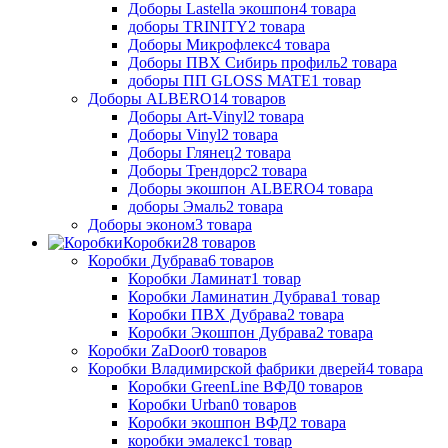
Доборы Lastella экошпон
4
товара
доборы TRINITY
2
товара
Доборы Микрофлекс
4
товара
Доборы ПВХ Сибирь профиль
2
товара
доборы ПП GLOSS MATE
1
товар
Доборы ALBERO
14
товаров
Доборы Art-Vinyl
2
товара
Доборы Vinyl
2
товара
Доборы Глянец
2
товара
Доборы Трендорс
2
товара
Доборы экошпон ALBERO
4
товара
доборы Эмаль
2
товара
Доборы эконом
3
товара
Коробки
28
товаров
Коробки Дубрава
6
товаров
Коробки Ламинат
1
товар
Коробки Ламинатин Дубрава
1
товар
Коробки ПВХ Дубрава
2
товара
Коробки Экошпон Дубрава
2
товара
Коробки ZaDoor
0
товаров
Коробки Владимирской фабрики дверей
4
товара
Коробки GreenLine ВФД
0
товаров
Коробки Urban
0
товаров
Коробки экошпон ВФД
2
товара
коробки эмалекс
1
товар