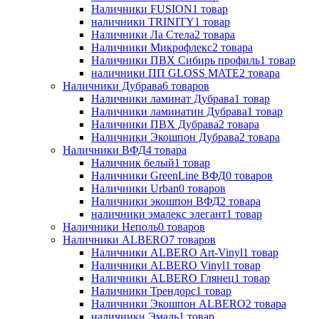
Наличники FUSION
1
товар
наличники TRINITY
1
товар
Наличники Ла Стела
2
товара
Наличники Микрофлекс
2
товара
Наличники ПВХ Сибирь профиль
1
товар
наличники ПП GLOSS MATE
2
товара
Наличники Дубрава
6
товаров
Наличники ламинат Дубрава
1
товар
Наличники ламинатин Дубрава
1
товар
Наличники ПВХ Дубрава
2
товара
Наличники Экошпон Дубрава
2
товара
Наличники ВФД
4
товара
Наличник белый
1
товар
Наличники GreenLine ВФД
0
товаров
Наличники Urban
0
товаров
Наличники экошпон ВФД
2
товара
наличники эмалекс элегант
1
товар
Наличники Неполь
0
товаров
Наличники ALBERO
7
товаров
Наличники ALBERO Art-Vinyl
1
товар
Наличники ALBERO Vinyl
1
товар
Наличники ALBERO Глянец
1
товар
Наличники Трендорс
1
товар
Наличники Экошпон ALBERO
2
товара
наличники Эмаль
1
товар