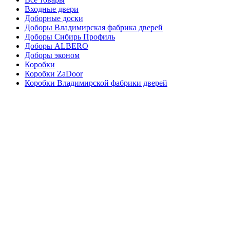
Входные двери
Доборные доски
Доборы Владимирская фабрика дверей
Доборы Сибирь Профиль
Доборы ALBERO
Доборы эконом
Коробки
Коробки ZaDoor
Коробки Владимирской фабрики дверей
Коробки Сибирь Профиль
Коробки ALBERO
Коробки эконом
Межкомнатные двери
Владимирская фабрика дверей
Сибирь Профиль
Двери BARN
Двери Ла Стела
Межкомнатные двери ALBERO
коробки AURA FUSION
Экошпон ВФД
Наличники
Наличники Арт-шпон ALBERO
Наличники ВФД
Наличники Неполь