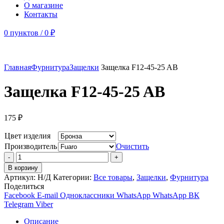
О магазине
Контакты
0
пунктов
/
0
₽
Главная
Фурнитура
Защелки
Защелка F12-45-25 AB
Защелка F12-45-25 AB
175
₽
Цвет изделия
Производитель
Очистить
Количество
товара
В корзину
Защелка
Артикул:
Н/Д
Категории:
Все товары
,
Защелки
,
Фурнитура
F12-
Поделиться
45-
Facebook
E-mail
Одноклассники
WhatsApp
WhatsApp
ВК
25
Telegram
Viber
AB
Описание