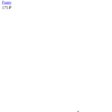
Fuaro
175
₽