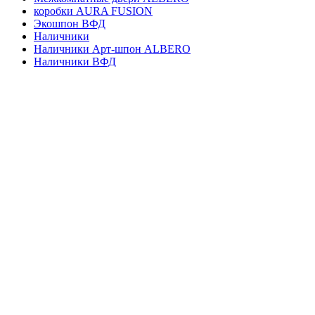
коробки AURA FUSION
Экошпон ВФД
Наличники
Наличники Арт-шпон ALBERO
Наличники ВФД
Наличники Неполь
Наличники ALBERO
Наличники эконом
Магазин
Доставка и оплата
О магазине
Контакты
Корзина
закрыть
Симпл
6060
₽
Выбрать опции