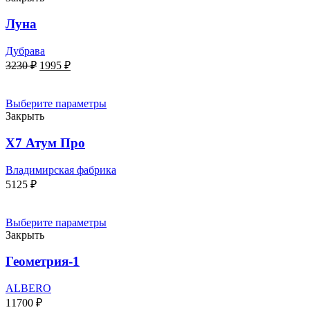
Луна
Дубрава
Первоначальная
Текущая
3230
₽
1995
₽
цена
цена:
составляла
1995 ₽.
3230 ₽.
Выберите параметры
Закрыть
Х7 Атум Про
Владимирская фабрика
5125
₽
Выберите параметры
Закрыть
Геометрия-1
ALBERO
11700
₽