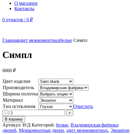
О магазине
Контакты
0
пунктов
/
0
₽
Главная
цвет межкомнатных
белые
Симпл
Симпл
6060
₽
Цвет изделия
Производитель
Ширина полотна
Материал
Тип остекления
Очистить
Количество
товара
В корзину
Симпл
Артикул:
Н/Д
Категорий:
белые
,
Владимирская фабрика
дверей
,
Межкомнатные двери
,
цвет межкомнатных
,
Экошпон