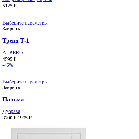
5125
₽
Выберите параметры
Закрыть
Тренд Т-1
ALBERO
4595
₽
-46%
Выберите параметры
Закрыть
Пальма
Дубрава
Первоначальная
Текущая
3700
₽
1995
₽
цена
цена:
составляла
1995 ₽.
3700 ₽.