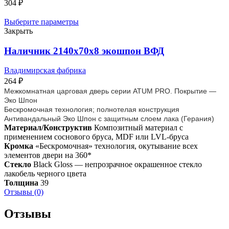
304
₽
Выберите параметры
Закрыть
Наличник 2140x70x8 экошпон ВФД
Владимирская фабрика
264
₽
Межкомнатная царговая дверь серии ATUM PRO. Покрытие —
Эко Шпон
Бескромочная технология; полнотелая конструкция
Антивандальный Эко Шпон с защитным слоем лака (Герания)
Материал/Конструктив
Композитный материал с
применением соснового бруса, MDF или LVL-бруса
Кромка
«Бескромочная» технология, окутывание всех
элементов двери на 360*
Стекло
Black Gloss — непрозрачное окрашенное стекло
лакобель черного цвета
Толщина
39
Отзывы (0)
Отзывы