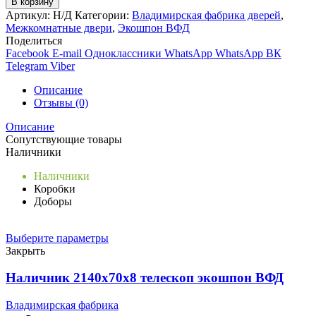
В корзину
Х26
Артикул:
Н/Д
Категории:
Владимирская фабрика дверей
,
Атум
Межкомнатные двери
,
Экошпон ВФД
Про
Поделиться
Дуб
Facebook
E-mail
Одноклассники
WhatsApp
WhatsApp
ВК
каменный
Telegram
Viber
Описание
Отзывы (0)
Описание
Сопутствующие товары
Наличники
Наличники
Коробки
Доборы
Выберите параметры
Закрыть
Наличник 2140x70x8 телескоп экошпон ВФД
Владимирская фабрика