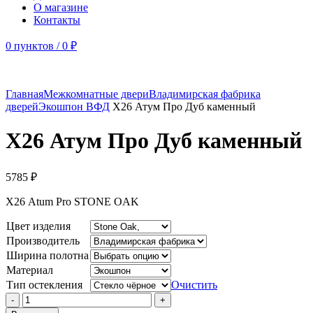
О магазине
Контакты
0
пунктов
/
0
₽
Главная
Межкомнатные двери
Владимирская фабрика
дверей
Экошпон ВФД
Х26 Атум Про Дуб каменный
Х26 Атум Про Дуб каменный
5785
₽
Х26 Atum Pro STONE OAK
Цвет изделия
Производитель
Ширина полотна
Материал
Тип остекления
Очистить
Количество
товара