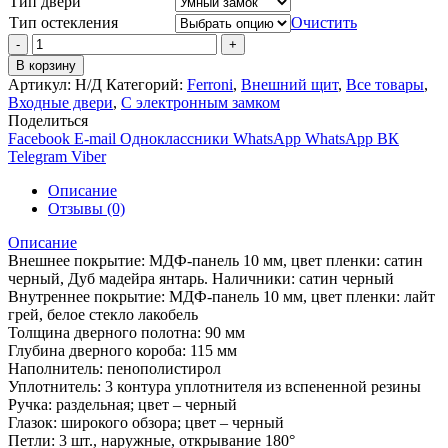
Тип двери
Тип остекления
Очистить
Количество
товара
В корзину
SMART
Артикул:
Н/Д
Категорий:
Ferroni
,
Внешний щит
,
Все товары
,
2
Входные двери
,
С электронным замком
умные
Поделиться
двери
Facebook
E-mail
Одноклассники
WhatsApp
WhatsApp
ВК
Telegram
Viber
Описание
Отзывы (0)
Описание
Внешнее покрытие: МДФ-панель 10 мм, цвет пленки: сатин
черный, Дуб мадейра янтарь. Наличники: сатин черный
Внутреннее покрытие: МДФ-панель 10 мм, цвет пленки: лайт
грей, белое стекло лакобель
Толщина дверного полотна: 90 мм
Глубина дверного короба: 115 мм
Наполнитель: пенополистирол
Уплотнитель: 3 контура уплотнителя из вспененной резины
Ручка: раздельная; цвет – черный
Глазок: широкого обзора; цвет – черный
Петли: 3 шт., наружные, открывание 180°