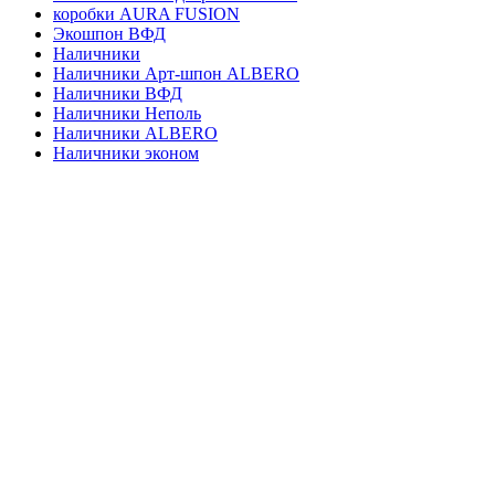
коробки AURA FUSION
Экошпон ВФД
Наличники
Наличники Арт-шпон ALBERO
Наличники ВФД
Наличники Неполь
Наличники ALBERO
Наличники эконом
Магазин
Доставка и оплата
О магазине
Контакты
Корзина
закрыть
SMART 2 умные двери
44995
₽
Выбрать опции