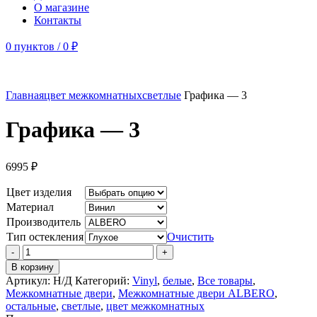
О магазине
Контакты
0
пунктов
/
0
₽
Главная
цвет межкомнатных
светлые
Графика — 3
Графика — 3
6995
₽
Цвет изделия
Материал
Производитель
Тип остекления
Очистить
Количество
товара
В корзину
Графика
Артикул:
Н/Д
Категорий:
Vinyl
,
белые
,
Все товары
,
-
Межкомнатные двери
,
Межкомнатные двери ALBERO
,
3
остальные
,
светлые
,
цвет межкомнатных