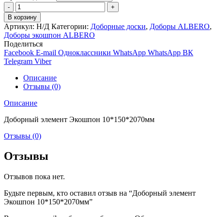
Количество
товара
В корзину
Доборный
Артикул:
Н/Д
Категории:
Доборные доски
,
Доборы ALBERO
,
элемент
Доборы экошпон ALBERO
Экошпон
Поделиться
10*150*2070мм
Facebook
E-mail
Одноклассники
WhatsApp
WhatsApp
ВК
Telegram
Viber
Описание
Отзывы (0)
Описание
Доборный элемент Экошпон 10*150*2070мм
Отзывы (0)
Отзывы
Отзывов пока нет.
Будьте первым, кто оставил отзыв на “Доборный элемент
Экошпон 10*150*2070мм”