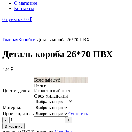
О магазине
Контакты
0
пунктов
/
0
₽
Главная
Коробки
Деталь короба 26*70 ПВХ
Деталь короба 26*70 ПВХ
424
₽
Беленый дуб
Венге
Цвет изделия
Итальянский орех
Орех миланский
Материал
Производитель
Очистить
Количество
товара
В корзину
Деталь
Артикул:
Н/Д
Категория:
Коробки