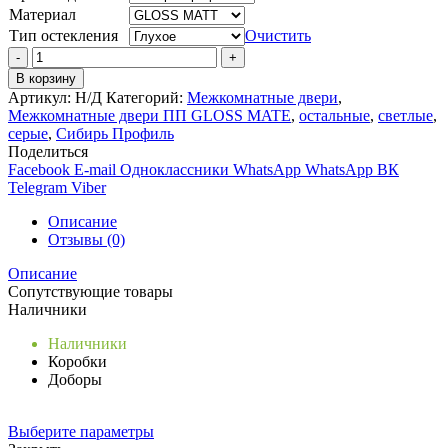
Материал
Тип остекления
Очистить
Количество
товара
В корзину
AURA
Артикул:
Н/Д
Категорий:
Межкомнатные двери
,
212
Межкомнатные двери ПП GLOSS MATE
,
остальные
,
светлые
,
серые
,
Сибирь Профиль
Поделиться
Facebook
E-mail
Одноклассники
WhatsApp
WhatsApp
ВК
Telegram
Viber
Описание
Отзывы (0)
Описание
Сопутствующие товары
Наличники
Наличники
Коробки
Доборы
Выберите параметры