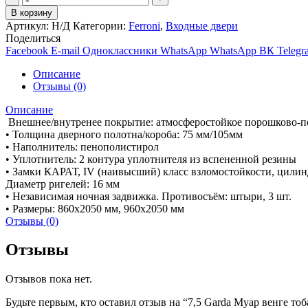
товара
В корзину
7,5
Артикул:
Н/Д
Категории:
Ferroni
,
Входные двери
Garda
Поделиться
Муар
Facebook
E-mail
Одноклассники
WhatsApp
WhatsApp
ВК
Telegr
венге
тобакко
Описание
Отзывы (0)
Описание
Внешнее/внутренее покрытие: атмосферостойкое порошково-п
• Толщина дверного полотна/короба: 75 мм/105мм
• Наполнитель: пенополистирол
• Уплотнитель: 2 контура уплотнителя из вспененной резины
• Замки КАРАТ, IV (наивысший) класс взломостойкости, цилин
Диаметр ригелей: 16 мм
• Независимая ночная задвижка. Противосъём: штыри, 3 шт.
• Размеры: 860х2050 мм, 960х2050 мм
Отзывы (0)
Отзывы
Отзывов пока нет.
Будьте первым, кто оставил отзыв на “7,5 Garda Муар венге тоб