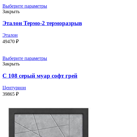
Выберите параметры
Закрыть
Эталон Термо-2 терморазрыв
Эталон
49470
₽
Выберите параметры
Закрыть
С 108 серый муар софт грей
Центурион
39865
₽