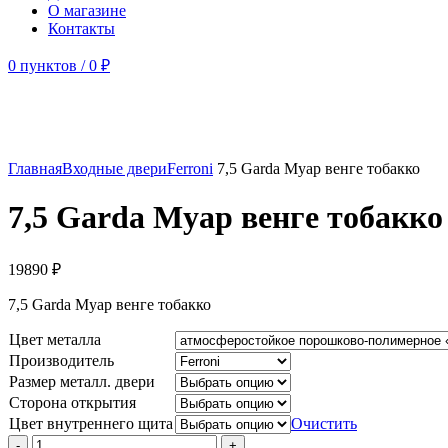
О магазине
Контакты
0
пунктов
/
0
₽
Главная
Входные двери
Ferroni
7,5 Garda Муар венге тобакко
7,5 Garda Муар венге тобакко
19890
₽
7,5 Garda Муар венге тобакко
Цвет металла
Производитель
Размер металл. двери
Сторона открытия
Цвет внутреннего щита
Очистить
Количество