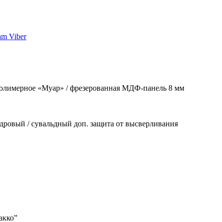
am
Viber
олимерное «Муар» / фрезерованная МДФ-панель 8 мм
дровый / сувальдный доп. защита от высверливания
акко”