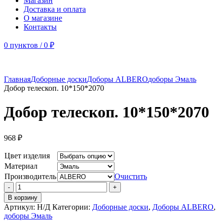
Магазин
Доставка и оплата
О магазине
Контакты
0
пунктов
/
0
₽
Главная
Доборные доски
Доборы ALBERO
доборы Эмаль
Добор телескоп. 10*150*2070
Добор телескоп. 10*150*2070
968
₽
Цвет изделия
Материал
Производитель
Очистить
Количество
товара
В корзину
Добор
Артикул:
Н/Д
Категории:
Доборные доски
,
Доборы ALBERO
,
телескоп.
доборы Эмаль